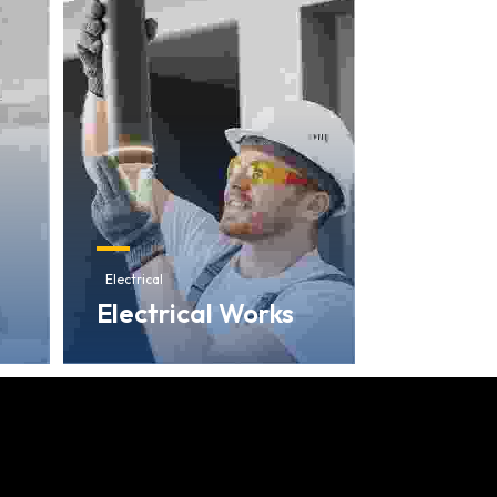
Electrical
Electrical Works