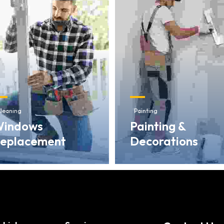
leaning
Painting
indows
Painting &
eplacement
Decorations