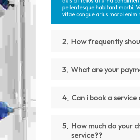
duis at tellus at urna condimen
pellentesque habitant morbi. V
vitae congue arius morbi enim 
2
How frequently shoul
3
What are your paym
4
Can i book a service 
5
How much do your ch
service??