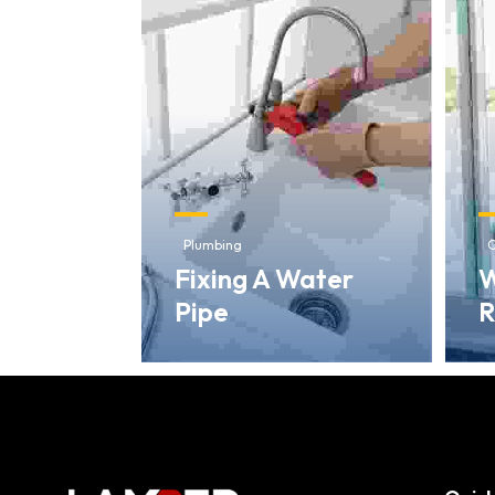
Plumbing
C
Fixing A Water
W
Pipe
R