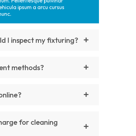
tum. Pellentesque pulvinar
ehicula ipsum a arcu cursus
nunc.
d I inspect my fixturing?
ent methods?
online?
arge for cleaning