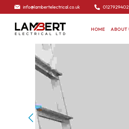
info@lambertelectrical.co.uk
0127929402
HOME
ABOUT 