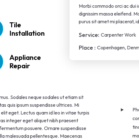
Morbi commodo orci ac dui ia
dignissim massa eleifend. 
purus sit amet mi placerat, i
Tile
Installation
Service:
Carpenter Work
Place :
Copenhagen, Den
Appliance
Repair
 mus. Sodales neque sodales ut etiam sit
tas quis ipsum suspendisse ultrices. Mi
Pha
it eget. Lectus quam id leo in vitae turpis
con
s integer eget aliquet nibh praesent
tin
 in fermentum posuere. Ornare suspendisse
mol
 nulla malesuada pellentesque. Maecenas