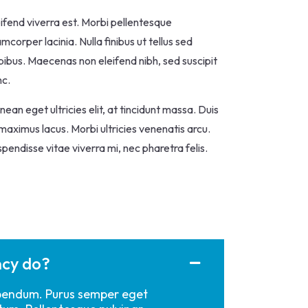
ifend viverra est. Morbi pellentesque
amcorper lacinia. Nulla finibus ut tellus sed
ibus. Maecenas non eleifend nibh, sed suscipit
nc.
ean eget ultricies elit, at tincidunt massa. Duis
maximus lacus. Morbi ultricies venenatis arcu.
pendisse vitae viverra mi, nec pharetra felis.
ncy do?
bibendum. Purus semper eget