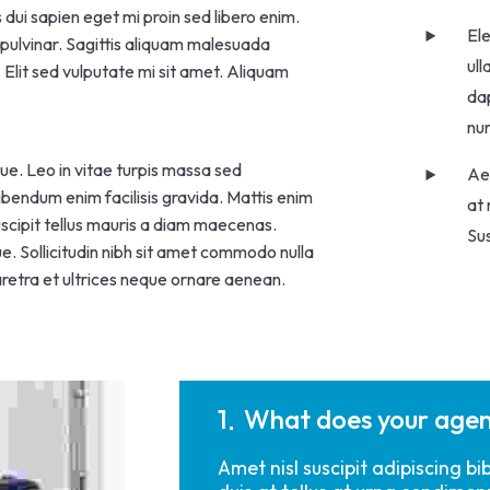
s dui sapien eget mi proin sed libero enim.
Ele
pulvinar. Sagittis aliquam malesuada
ull
Elit sed vulputate mi sit amet. Aliquam
dap
nu
ue. Leo in vitae turpis massa sed
Aen
endum enim facilisis gravida. Mattis enim
at 
suscipit tellus mauris a diam maecenas.
Sus
ue. Sollicitudin nibh sit amet commodo nulla
haretra et ultrices neque ornare aenean.
1
What does your age
Amet nisl suscipit adipiscing 