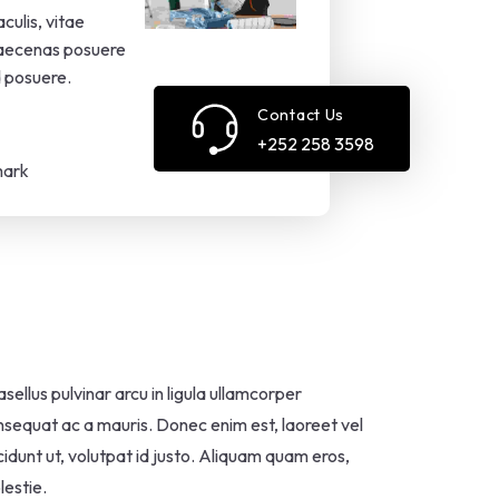
culis, vitae
Maecenas posuere
d posuere.
Contact Us
+252 258 3598
mark
sellus pulvinar arcu in ligula ullamcorper
sequat ac a mauris. Donec enim est, laoreet vel
cidunt ut, volutpat id justo. Aliquam quam eros,
estie.