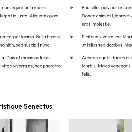
er consequat ac a mauris.
Phasellus pulvinar arcu i
olutpat id justo. Aliquam quam
Donec enim est, laoreet v
eros, molestie.
amcorper lacinia. Nulla finibus
Eleifend viverra est. Morb
d nibh, sed suscipit nunc.
ut tellus sed dapibus. Ma
ssa. Duis at maximus lacus.
Aenean eget ultricies eli
 vitae viverra mi, nec pharetra
Morbi ultricies venenatis
felis.
ristique Senectus