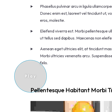
Phasellus pulvinar arcu in ligula ullamcorp
Donec enim est, laoreet vel tincidunt ut, v
eros, molestie.
Eleifend viverra est. Morbi pellentesque ull
ut tellus sed dapibus. Maecenas non eleifen
Aenean eget ultricies elit, at tincidunt ma
Morbi ultricies venenatis arcu. Suspendisse
felis.
Pellentesque Habitant Morbi T